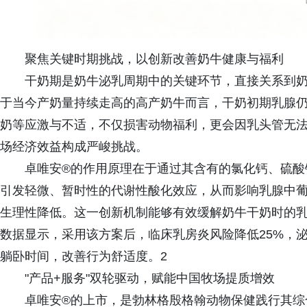
聚焦关键时期挑战，以创新改善奶牛健康与福利
干奶期是奶牛泌乳周期中的关键环节，直接关系到
于当今产奶量持续走高的高产奶牛而言，干奶初期乳腺
奶等应激与不适，不仅损害动物福利，更会因乳头管无
场经济效益构成严峻挑战。
卓唯安®的作用原理在于通过其含有的氯化钙、硫酸
引发轻微、暂时性的代谢性酸化效应，从而影响乳腺中葡
生理性降低。这一创新机制能够有效缓解奶牛干奶时的
数据显示，采用该方案后，临床乳房炎风险降低25%，泌
躺卧时间，改善行为舒适度。2
"产品+服务"双轮驱动，赋能中国牧场提质增效
卓唯安®的上市，是勃林格殷格翰动物保健践行其综