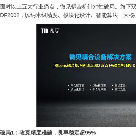
面对以上五大行业痛点，微见耦合机针对性破局。旗下双Lens
DF2002，以纳米级精度
、
模块化设计
、
智能算法三大核
破局1：攻克精度难题，良率稳定超95%