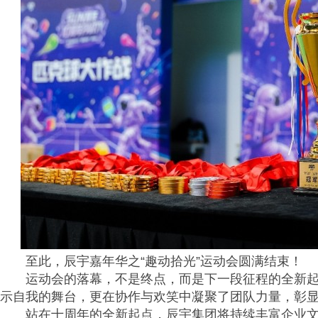
至此，辰宇嘉年华之“趣动拾光”运动会圆满结束！
运动会的落幕，不是终点，而是下一段征程的全新
示自我的舞台，更在协作与欢笑中凝聚了团队力量，彰
站在十周年的全新起点，辰宇集团将持续丰富企业