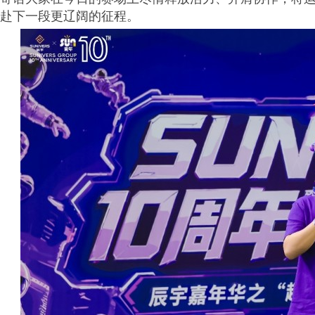
赴下一段更辽阔的征程。