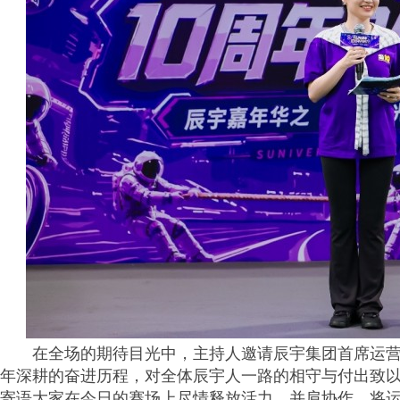
在全场的期待目光中，主持人邀请辰宇集团首席运
年深耕的奋进历程，对全体辰宇人一路的相守与付出致
寄语大家在今日的赛场上尽情释放活力、并肩协作，将