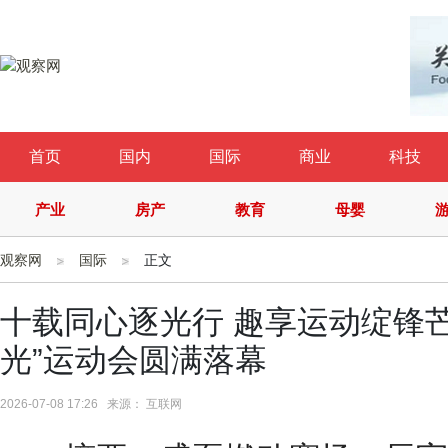
首页
国内
国际
商业
科技
产业
房产
教育
母婴
观察网
国际
正文
十载同心逐光行 趣享运动绽锋芒 
光”运动会圆满落幕
2026-07-08 17:26 来源： 互联网