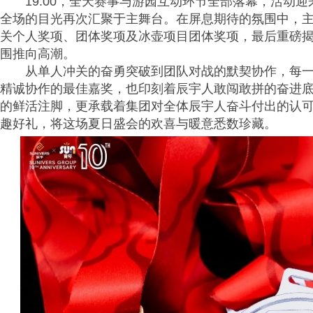
19:00，全天赛事与游园互动环节全部落幕，活动
全场的目光再次汇聚于主舞台。在屏息期待的氛围中，
关个人奖项、团体奖项及冰壶项目团体奖项，最后重磅
围推向高潮。
从单人冲关的奋勇突破到团队对战的默契协作，每
精诚协作的最佳嘉奖，也印刻着辰宇人敢闯敢拼的奋进
的鲜活注脚，更承载着集团对全体辰宇人奋斗付出的认
趣好礼，将这场夏日盛会的欢喜与暖意悉数珍藏。