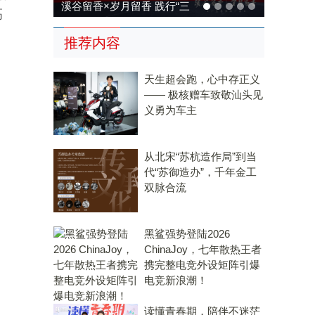
 践行“三
溪谷留香×岁月留香 践行“三
高
统，科技兴
茶统筹”，传承传统，科技兴
推荐内容
茶
天生超会跑，心中存正义
—— 极核赠车致敬汕头见
义勇为车主
从北宋“苏杭造作局”到当
代“苏御造办”，千年金工
双脉合流
黑鲨强势登陆2026
ChinaJoy，七年散热王者
携完整电竞外设矩阵引爆
电竞新浪潮！
读懂青春期，陪伴不迷茫