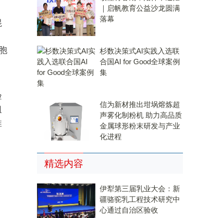
｜启帆教育公益沙龙圆满
落幕
混
，
胞
杉数决策式AI实践入选联
合国AI for Good全球案例
集
、
验
信为新材推出坩埚熔炼超
组
声雾化制粉机 助力高品质
推
金属球形粉末研发与产业
化进程
精选内容
伊犁第三届乳业大会：新
疆骆驼乳工程技术研究中
心通过自治区验收