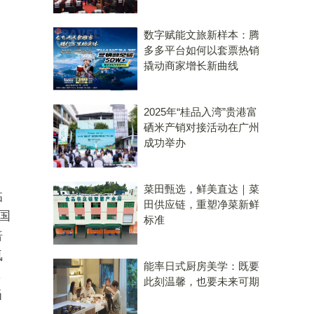
数字赋能文旅新样本：腾
多多平台如何以套票热销
撬动商家增长新曲线
2025年“桂品入湾”贵港富
硒米产销对接活动在广州
成功举办
菜田甄选，鲜美直达｜菜
临
田供应链，重塑净菜新鲜
国
标准
倍
氧
能率日式厨房美学：既要
，
此刻温馨，也要未来可期
当