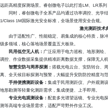
远距高精度探测场景。睿创微电子以此打造LM、LR系
同时，睿创微电子全系产品均通过功率调控、光学结构优化多
1/Class 1M国际激光安全标准，全场景使用安全合规。
激光测距技术
由于适配性广、性能稳定、易集成的核心特质，脉冲
级多领域，核心落地场景覆盖五大板块。
民用低空无人机：
广泛应用于电力巡检、地形测绘
调控、作业数据采集提供精准距离数据支撑，保障无人
智慧安防与周界探测：
搭载光电云台、安防转台、
离、全天候目标探测与预警，大幅提升安防防控精度与
手持便携测距设备：
集成于民用测距仪、户外观测
地形勘测等轻量化测距需求，集成便捷、上手即用。
专业光电观测设备：
配套多光谱望远镜、专业光电
测等高端专业场景需求，适配严苛野外作业工况。