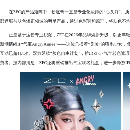
在ZFC的产品矩阵中，粉底膏一直是专业化妆师的“心头好”。质地
部遮瑕与肤色矫正领域的明星产品，通过色彩调和原理，将肤色不
正是基于这份专业积淀，ZFC在2026年品牌焕新升级，以更年轻
新潮情绪IP“气宝AngryAimee”——这位总摆着“臭脸”的猫系
互动已超1亿次。双方延续“脸色自由计划”，推出ZFC×气宝转色遮
费者。据内部消息，ZFC还将重磅推出气宝联名礼盒，进一步释放I