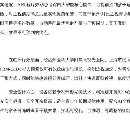
案适配、AI全程疗效动态追踪四大智能核心能力：可提前预判孩子
险，对近视前期高危儿童实现提前预警、前置干预;针对已近视青少
眼习惯等多维数据，自动匹配最优照射剂量与干预周期，真正做到
低、效果不可预判的痛点。
在临床疗效层面，经温州医科大学附属眼视光医院、上海市眼病
PBM-LED®视力康复仪可有效延缓眼轴增长、抑制近视加深，对
干预方式，同时能够改善眼部微循环，填补了快进展型近视、低度
安全设计方面，设备搭载专利环形光斑技术，精准避开黄斑中心
光安全标准，安全冗余极高，适合青少年长期规律使用。配合AI全
生与家长可随时查看干预效果，实现可视化、可溯源、可调整的智