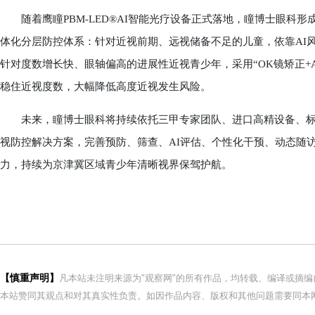
随着鹰瞳PBM-LED®AI智能光疗设备正式落地，瞳博士眼科形成A
体化分层防控体系：针对近视前期、远视储备不足的儿童，依靠AI
针对度数增长快、眼轴偏高的进展性近视青少年，采用“OK镜矫正+A
稳住近视度数，大幅降低高度近视发生风险。
未来，瞳博士眼科将持续依托三甲专家团队、进口高精设备、标准
视防控解决方案，完善预防、筛查、AI评估、个性化干预、动态随
力，持续为京津冀区域青少年清晰视界保驾护航。
【慎重声明】
凡本站未注明来源为"观察网"的所有作品，均转载、编译或摘
本站赞同其观点和对其真实性负责。如因作品内容、版权和其他问题需要同本网