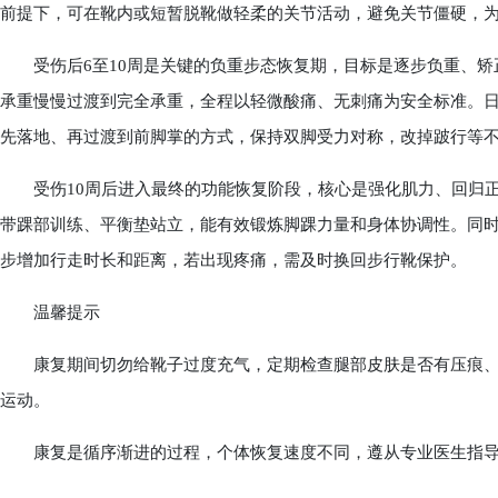
前提下，可在靴内或短暂脱靴做轻柔的关节活动，避免关节僵硬，
受伤后6至10周是关键的负重步态恢复期，目标是逐步负重、矫
承重慢慢过渡到完全承重，全程以轻微酸痛、无刺痛为安全标准。日
先落地、再过渡到前脚掌的方式，保持双脚受力对称，改掉跛行等
受伤10周后进入最终的功能恢复阶段，核心是强化肌力、回归正
带踝部训练、平衡垫站立，能有效锻炼脚踝力量和身体协调性。同
步增加行走时长和距离，若出现疼痛，需及时换回步行靴保护。
温馨提示
康复期间切勿给靴子过度充气，定期检查腿部皮肤是否有压痕、
运动。
康复是循序渐进的过程，个体恢复速度不同，遵从专业医生指导