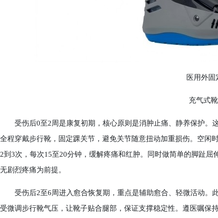
医用外固
充气式靴U
受伤后0至2周是康复初期，核心原则是消肿止痛、静养保护。这
全程穿戴步行靴，固定踝关节，避免关节随意扭动加重损伤。空闲
2到3次，每次15至20分钟，缓解疼痛和红肿。同时做简单的脚趾
无剧烈疼痛为前提。
受伤后2至6周进入愈合恢复期，重点是辅助愈合、轻微活动。此
受微调步行靴气压，让靴子贴合腿部，保证支撑稳定性。遵医嘱保