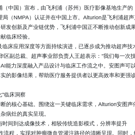
日，飞利浦（中国）宣布，由飞利浦（苏州）医疗影像基地生产的
理局（NMPA）认证并在中国上市。Alturion是飞利浦超
、研发创新及产业链优势，飞利浦中国正不断推动创新成
贡献临床经验。
及临床应用深度等方面持续演进，已逐步成为推动超声技
中华区副总裁、超声事业部负责人王超表示："我们每一次
AI能力深度融入产品设计与临床工作流之中。安图声可
真实的影像结果，帮助医疗服务提供者以更高效率和更强
化"临床洞察
的核心基础。围绕这一关键临床需求，Alturion安图声
复杂病灶的真实呈现。
超微造影与时间到达成像技术，相较传统造影模式，分辨率提升
工作流程，实现对肿瘤微血管灌注路径的清晰呈现。同时，