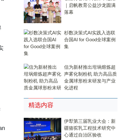
｜启帆教育公益沙龙圆满
、
落幕
得
杉数决策式AI实践入选联
合国AI for Good全球案例
集
实
信为新材推出坩埚熔炼超
声雾化制粉机 助力高品质
金属球形粉末研发与产业
化进程
精选内容
果
伊犁第三届乳业大会：新
an
疆骆驼乳工程技术研究中
心通过自治区验收