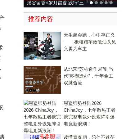
溪谷留香×岁月留香 践行“三
茶统筹”，传承传统，科技兴
声产
推荐内容
茶
果
天生超会跑，心中存正义
—— 极核赠车致敬汕头见
术
义勇为车主
技
以
从北宋“苏杭造作局”到当
代“苏御造办”，千年金工
诊
双脉合流
黑鲨强势登陆2026
依
ChinaJoy，七年散热王者
携完整电竞外设矩阵引爆
电竞新浪潮！
结
读懂青春期，陪伴不迷茫