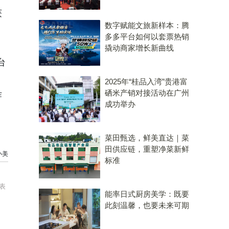
获
数字赋能文旅新样本：腾
多多平台如何以套票热销
撬动商家增长新曲线
台
2025年“桂品入湾”贵港富
硒米产销对接活动在广州
作
成功举办
菜田甄选，鲜美直达｜菜
田供应链，重塑净菜新鲜
小美
标准
表
能率日式厨房美学：既要
此刻温馨，也要未来可期