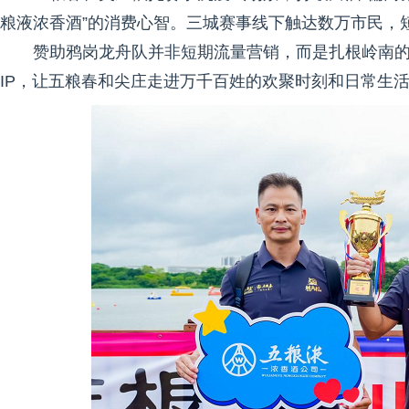
粮液浓香酒”的消费心智。三城赛事线下触达数万市民，
赞助鸦岗龙舟队并非短期流量营销，而是扎根岭南
IP，让五粮春和尖庄走进万千百姓的欢聚时刻和日常生