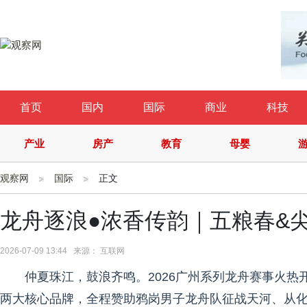
首页
国内
国际
商业
科技
产业
房产
教育
母婴
观察网
国际
正文
龙舟逐浪●浓香传韵｜五粮春&
2026-07-09 13:44 来源： 互联网
仲夏珠江，鼓浪齐鸣。2026广州系列龙舟赛事火
两大核心品牌，全程赞助鸦岗男子龙舟队征战天河、从