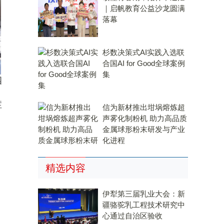
｜启帆教育公益沙龙圆满
落幕
杉数决策式AI实践入选联
合国AI for Good全球案例
集
四
症
信为新材推出坩埚熔炼超
声雾化制粉机 助力高品质
金属球形粉末研发与产业
化进程
精选内容
伊犁第三届乳业大会：新
疆骆驼乳工程技术研究中
心通过自治区验收