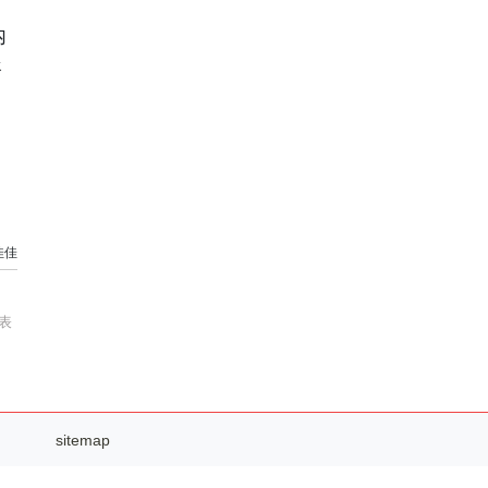
。
内
眼
佳佳
表
sitemap