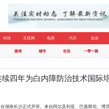
科技
互联网
电商
汽车
旅游
游戏
城市
生活
一带一路
连续四年为白内障防治技术国际
班在湖南长沙正式开班。来自阿尔及利亚、巴基斯坦、博