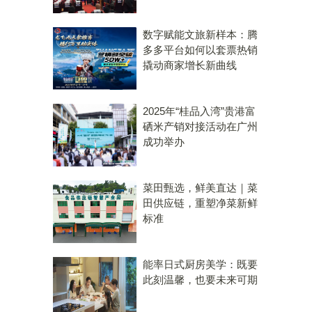
数字赋能文旅新样本：腾
多多平台如何以套票热销
撬动商家增长新曲线
2025年“桂品入湾”贵港富
硒米产销对接活动在广州
成功举办
菜田甄选，鲜美直达｜菜
田供应链，重塑净菜新鲜
标准
能率日式厨房美学：既要
此刻温馨，也要未来可期