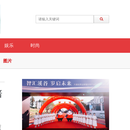
娱乐
时尚
图片
培
茨