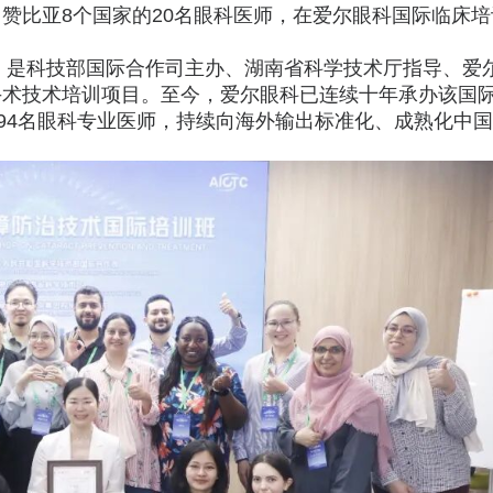
溪谷留香×岁月留香 践行
赞比亚8个国家的20名眼科医师，在爱尔眼科国际临床培
茶统筹”，传承传统，科
办，是科技部国际合作司主办、湖南省科学技术厅指导、爱
茶
手术技术培训项目。至今，爱尔眼科已连续十年承办该国
194名眼科专业医师，持续向海外输出标准化、成熟化中国