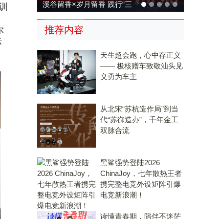
“三
溪谷留香×岁月留香 践行“三
训
技兴
茶统筹”，传承传统，科技兴
推荐内容
尔
茶
际
天生超会跑，心中存正义
—— 极核赠车致敬汕头见
义勇为车主
从北宋“苏杭造作局”到当
代“苏御造办”，千年金工
双脉合流
黑鲨强势登陆2026
ChinaJoy，七年散热王者
携完整电竞外设矩阵引爆
电竞新浪潮！
读懂青春期，陪伴不迷茫