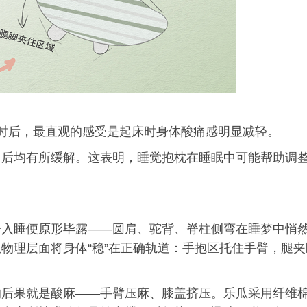
时后，最直观的感受是起床时身体酸痛感明显减轻。
用后均有所缓解。这表明，睡觉抱枕在睡眠中可能帮助调
一入睡便原形毕露——圆肩、驼背、脊柱侧弯在睡梦中悄
物理层面将身体“稳”在正确轨道：手抱区托住手臂，腿夹
的后果就是酸麻——手臂压麻、膝盖挤压。乐瓜采用纤维