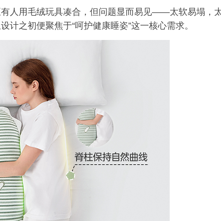
至有人用毛绒玩具凑合，但问题显而易见——太软易塌，
设计之初便聚焦于“呵护健康睡姿”这一核心需求。