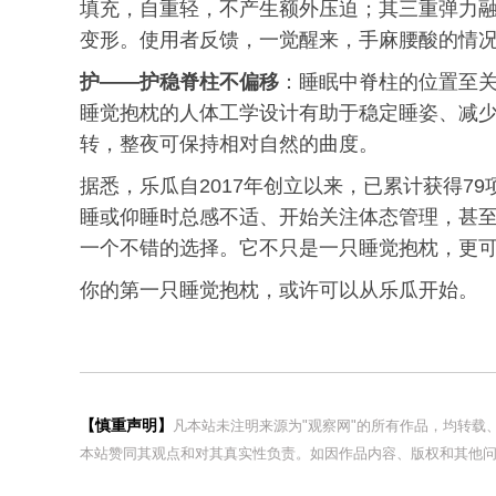
填充，自重轻，不产生额外压迫；其三重弹力
变形。使用者反馈，一觉醒来，手麻腰酸的情
护——护稳脊柱
不
偏移
：睡眠中脊柱的位置至
睡觉抱枕的人体工学设计有助于稳定睡姿、减
转，整夜可保持相对自然的曲度。
据悉，乐瓜自2017年创立以来，已累计获得7
睡或仰睡时总感不适、开始关注体态管理，甚
一个不错的选择。它不只是一只睡觉抱枕，更
你的第一只睡觉抱枕，或许可以从乐瓜开始。
【慎重声明】
凡本站未注明来源为"观察网"的所有作品，均转
本站赞同其观点和对其真实性负责。如因作品内容、版权和其他问