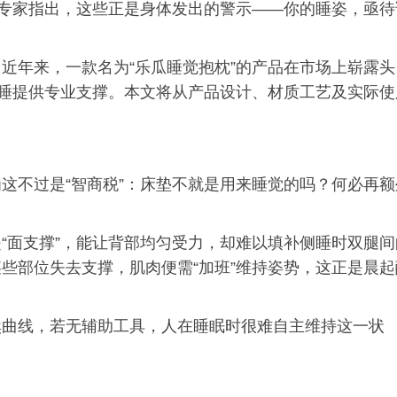
康专家指出，这些正是身体发出的警示——你的睡姿，亟待
溪谷留香×岁月留香 践行“三
茶统筹”，传承传统，科技兴
茶
近年来，一款名为“乐瓜睡觉抱枕”的产品在市场上崭露头
仰睡提供专业支撑。本文将从产品设计、材质工艺及实际使
这不过是“智商税”：床垫不就是用来睡觉的吗？何必再额
“面支撑”，能让背部均匀受力，却难以填补侧睡时双腿间
些部位失去支撑，肌肉便需“加班”维持姿势，这正是晨起
然曲线，若无辅助工具，人在睡眠时很难自主维持这一状