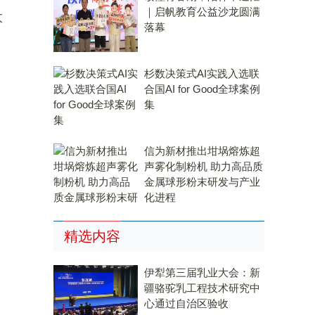
｜启帆教育公益沙龙圆满
太
落幕
杉数决策式AI实践入选联
合国AI for Good全球案例
集
信为新材推出坩埚熔炼超
声雾化制粉机 助力高品质
金属球形粉末研发与产业
化进程
精选内容
伊犁第三届乳业大会：新
疆骆驼乳工程技术研究中
心通过自治区验收