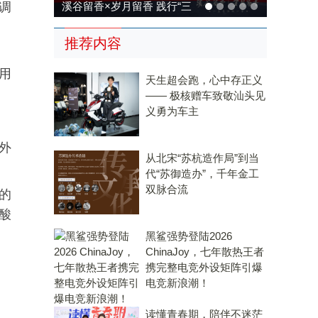
调
溪谷留香×岁月留香 践行“三
茶统筹”，传承传统，科技兴
推荐内容
茶
用
天生超会跑，心中存正义
—— 极核赠车致敬汕头见
义勇为车主
外
从北宋“苏杭造作局”到当
代“苏御造办”，千年金工
双脉合流
的
酸
黑鲨强势登陆2026
ChinaJoy，七年散热王者
携完整电竞外设矩阵引爆
电竞新浪潮！
读懂青春期，陪伴不迷茫