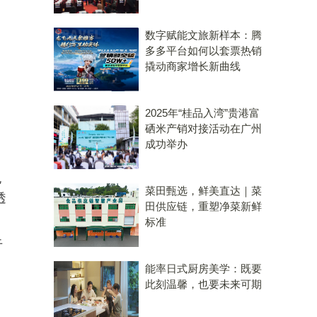
数字赋能文旅新样本：腾
多多平台如何以套票热销
撬动商家增长新曲线
2025年“桂品入湾”贵港富
硒米产销对接活动在广州
成功举办
也
菜田甄选，鲜美直达｜菜
透
田供应链，重塑净菜新鲜
标准
于
能率日式厨房美学：既要
此刻温馨，也要未来可期