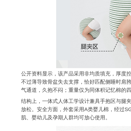
公开资料显示，该产品采用非均质填充，厚度控制
不过薄导致骨盆失去支撑，恰好匹配侧睡时肩胯
气通道，久抱不闷；重量仅为同体积记忆棉的
结构上，一体式人体工学设计兼具手抱区与腿
放松。安全方面，外套采用A类婴儿棉，经过S
肌、婴幼儿及孕期人群均可放心使用。