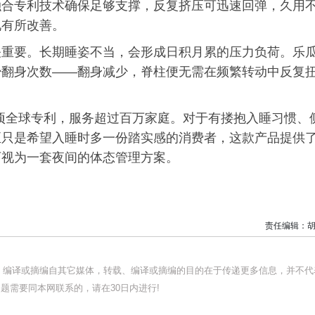
融合专利技术确保足够支撑，反复挤压可迅速回弹，久用
况有所改善。
关重要。长期睡姿不当，会形成日积月累的压力负荷。乐
少翻身次数——翻身减少，脊柱便无需在频繁转动中反复
9项全球专利，服务超过百万家庭。对于有搂抱入睡习惯、
至只是希望入睡时多一份踏实感的消费者，这款产品提供
可视为一套夜间的体态管理方案。
责任编辑：胡
载、编译或摘编自其它媒体，转载、编译或摘编的目的在于传递更多信息，并不代
题需要同本网联系的，请在30日内进行!