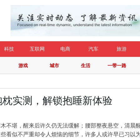
科技
互联网
电商
汽车
旅游
游戏
城市
生活
一带一路
抱枕实测，解锁抱睡新体验
麻木不堪，醒来后许久仍无法缓解；腰部整夜悬空，清晨
这些看似不严重却令人烦恼的细节，许多人或许早已习以